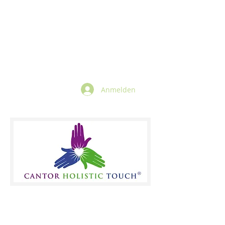
Anmelden