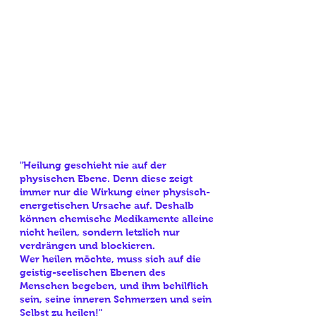
"Heilung geschieht nie auf der
physischen Ebene. Denn diese zeigt
immer nur die Wirkung einer physisch-
energetischen Ursache auf. Deshalb
können chemische Medikamente alleine
nicht heilen, sondern letzlich nur
verdrängen und blockieren.
Wer heilen möchte, muss sich auf die
geistig-seelischen Ebenen des
Menschen begeben, und ihm behilflich
sein, seine inneren Schmerzen und sein
Selbst zu heilen!"